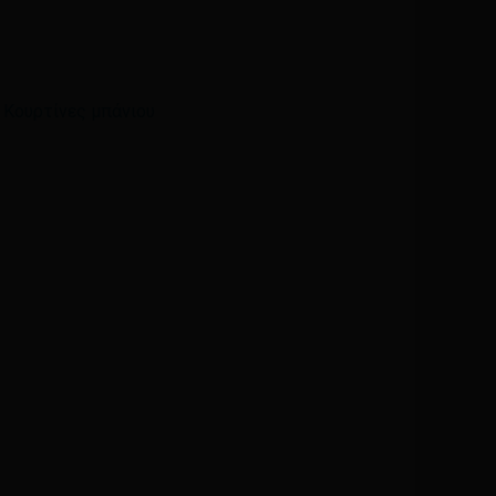
Email
*
,
Κουρτίνες μπάνιου
ά μου, email, και τον ιστότοπο μου σε αυτόν τον
η φορά που θα σχολιάσω.