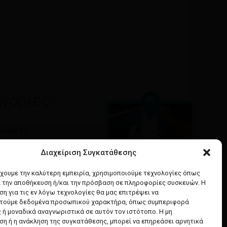
γορίες
ροϊόντα
τητα
Διαχείριση Συγκατάθεσης
Google maps
έχουμε την καλύτερη εμπειρία, χρησιμοποιούμε τεχνολογίες όπως
& Ομορφιά
α την αποθήκευση ή/και την πρόσβαση σε πληροφορίες συσκευών. Η
οδηγίες για να έρθετε
α Μαλλιών
η για τις εν λόγω τεχνολογίες θα μας επιτρέψει να
στο κατάστημά μας
ή Υγιεινή
τούμε δεδομένα προσωπικού χαρακτήρα, όπως συμπεριφορά
 ή μοναδικά αναγνωριστικά σε αυτόν τον ιστότοπο. Η μη
η ή η ανάκληση της συγκατάθεσης, μπορεί να επηρεάσει αρνητικά