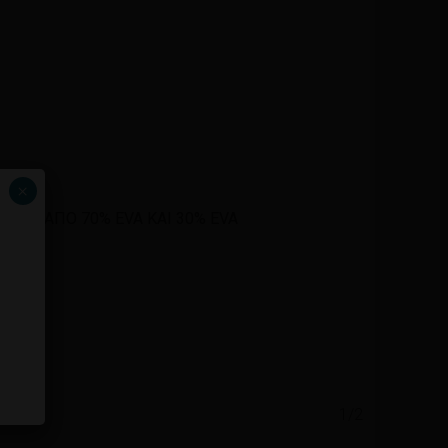
×
0 CM ΑΠΟ 70% EVA KAI 30% EVA
ένα προϊόν στο καλάθι σας.
Επιστροφή στο κατάστημα
1/2