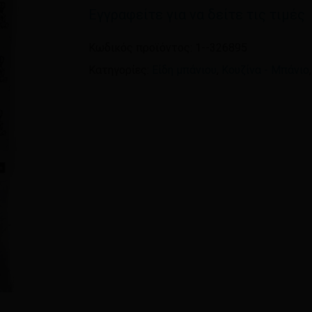
Εγγραφείτε για να δείτε τις τιμές
Όνομα
*
Κωδικός προϊόντος:
1--326895
Κατηγορίες:
Είδη μπάνιου
,
Κουζίνα - Μπάνιο
Αποθήκευσε το όνομ
πλοηγό για την επόμεν