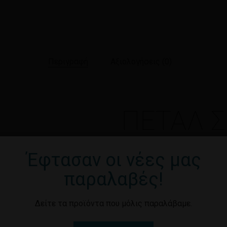
Περιγραφή
Αξιολογήσεις (0)
ΠΕΤΑΛ Σ
ΧΡΩΜΑΤΙ
Έφτασαν οι νέες μας
παραλαβές!
ΔΙΑΘΕΣΙΜΟ ΣΕ ΔΙΑΦΟΡΑ ΧΡ
Δείτε τα προϊόντα που μόλις παραλάβαμε.