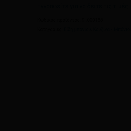
Εγγραφείτε για να δείτε τις τιμές
Όνομα
*
Κωδικός προϊόντος:
9-.000188
Κατηγορίες:
Είδη μπάνιου
,
Κουζίνα - Μπάνιο
Αποθήκευσε το όνομ
πλοηγό για την επόμεν