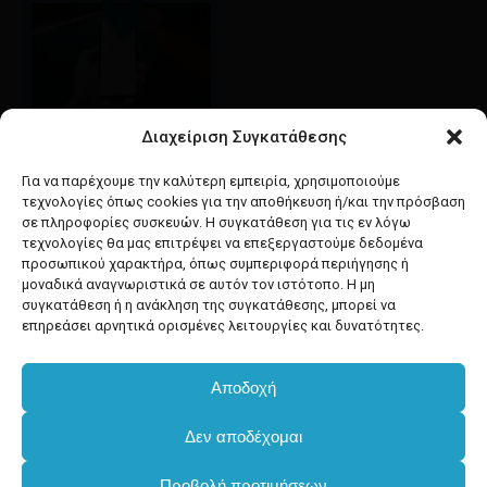
Διαχείριση Συγκατάθεσης
Google maps
οδηγίες για να έρθετε
Για να παρέχουμε την καλύτερη εμπειρία, χρησιμοποιούμε
στο κατάστημά μας
τεχνολογίες όπως cookies για την αποθήκευση ή/και την πρόσβαση
σε πληροφορίες συσκευών. Η συγκατάθεση για τις εν λόγω
τεχνολογίες θα μας επιτρέψει να επεξεργαστούμε δεδομένα
προσωπικού χαρακτήρα, όπως συμπεριφορά περιήγησης ή
μοναδικά αναγνωριστικά σε αυτόν τον ιστότοπο. Η μη
συγκατάθεση ή η ανάκληση της συγκατάθεσης, μπορεί να
facebook
instagram
επηρεάσει αρνητικά ορισμένες λειτουργίες και δυνατότητες.
Αποδοχή
Developed & powered by
BYTEACOOKIE
Δεν αποδέχομαι
Copyright
2025 Dimxartika.gr
Προβολή προτιμήσεων