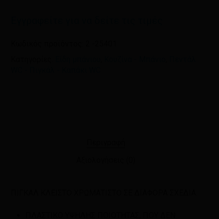
και τον ιστότοπο μου σε αυτόν τον
Εγγραφείτε για να δείτε τις τιμές
πλοηγό για την επόμενη φορά που
θα σχολιάσω.
Κωδικός προϊόντος:
2 -25401
Κατηγορίες:
Είδη μπάνιου
,
Κουζίνα - Μπάνιο
,
Πεντάλ
WC - Πιγκάλ - Καπάκι WC
Περιγραφή
Αξιολογήσεις (0)
ΠΙΓΚΑΛ ΚΛΕΙΣΤΟ ΧΡΩΜΑΤΙΣΤΟ ΣΕ ΔΙΑΦΟΡΑ ΣΧΕΔΙΑ.
ΠΛΑΣΤΙΚΟ ΥΨΗΛΗΣ ΠΟΙΟΤΗΤΑΣ, ΠΟΥ ΔΕΝ