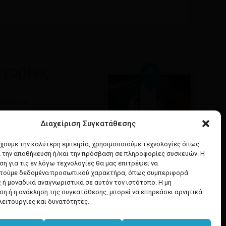
γορίες
ροϊόντα
τητα
Διαχείριση Συγκατάθεσης
Google maps
έχουμε την καλύτερη εμπειρία, χρησιμοποιούμε τεχνολογίες όπως
& Ομορφιά
α την αποθήκευση ή/και την πρόσβαση σε πληροφορίες συσκευών. Η
οδηγίες για να έρθετε
α Μαλλιών
η για τις εν λόγω τεχνολογίες θα μας επιτρέψει να
στο κατάστημά μας
ή Υγιεινή
τούμε δεδομένα προσωπικού χαρακτήρα, όπως συμπεριφορά
 ή μοναδικά αναγνωριστικά σε αυτόν τον ιστότοπο. Η μη
η ή η ανάκληση της συγκατάθεσης, μπορεί να επηρεάσει αρνητικά
λειτουργίες και δυνατότητες.