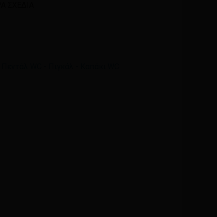
ΡΑ ΣΧΕΔΙΑ
Email
*
ά μου, email, και τον ιστότοπο μου σε αυτόν τον
,
Πεντάλ WC - Πιγκάλ - Καπάκι WC
η φορά που θα σχολιάσω.