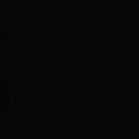
ΠΕΤΑΛ ΣΕΤ ΜΕ ΠΙΓΚΑΛ ΙΝΟΧ 5LT ΣΕ ΔΙΑΦΟ
Όνομα
*
Εγγραφείτε για να δείτε τις τιμές
Κωδικός προϊόντος:
9-.0001883
Αποθήκευσε το όνομ
Κατηγορίες:
Είδη μπάνιου
,
Κουζίνα - Μπάνιο
πλοηγό για την επόμεν