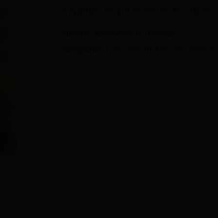
Εγγραφείτε για να δείτε τις τιμές
Όνομα
*
Κωδικός προϊόντος:
9-.0004921
Κατηγορίες:
Είδη μπάνιου
,
Κουζίνα - Μπάνιο
Αποθήκευσε το όνομ
πλοηγό για την επόμεν