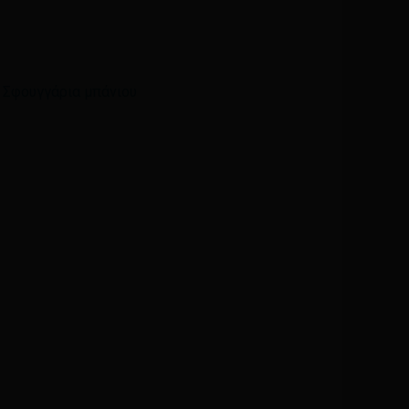
Email
*
,
Σφουγγάρια μπάνιου
ά μου, email, και τον ιστότοπο μου σε αυτόν τον
η φορά που θα σχολιάσω.