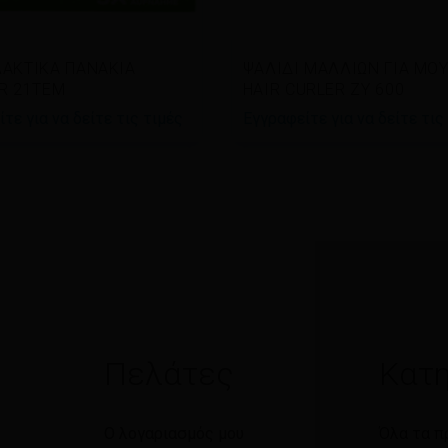
άστε περισσότερα
Διαβάστε περισσότερα
ΑΚΤΙΚΑ ΠΑΝΑΚΙΑ
ΨΑΛΙΔΙ ΜΑΛΛΙΩΝ ΓΙΑ ΜΟ
R 21TEM
HAIR CURLER ZY 600
τε για να δείτε τις τιμές
Εγγραφείτε για να δείτε τις
Πελάτες
Κατη
Ο λογαριασμός μου
Όλα τα π