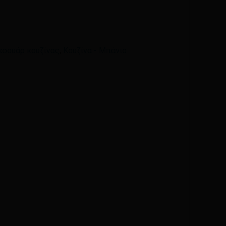
Email
*
εσουάρ κουζίνας
,
Κουζίνα - Μπάνιο
ά μου, email, και τον ιστότοπο μου σε αυτόν τον
η φορά που θα σχολιάσω.