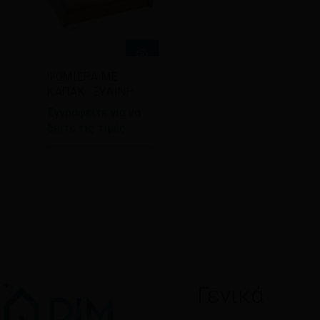
Διαβάστε
ΨΩΜΙΕΡΑ ΜΕ
περισσότερα
ΚΑΠΑΚΙ ΞΥΛΙΝΗ
Εγγραφείτε για να
δείτε τις τιμές
Γενικά