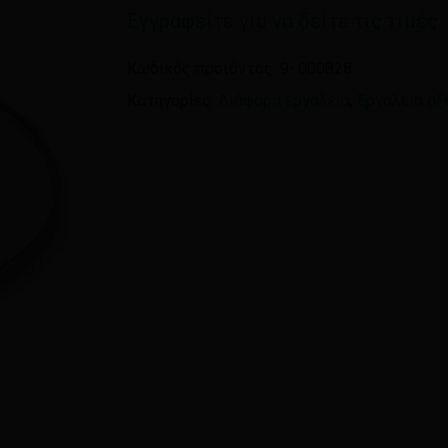
Εγγραφείτε για να δείτε τις τιμές
Όνομα
*
Κωδικός προϊόντος:
9-.000828
Κατηγορίες:
Διάφορα εργαλεία
,
Εργαλεία αξ
Αποθήκευσε το όνομ
πλοηγό για την επόμεν