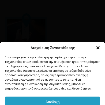
Διαχείριση Συγκατάθεσης
Google maps
οδηγίες για να έρθετε
Για να παρέχουμε την καλύτερη εμπειρία, χρησιμοποιούμε
στο κατάστημά μας
τεχνολογίες όπως cookies για την αποθήκευση ή/και την πρόσβαση
σε πληροφορίες συσκευών. Η συγκατάθεση για τις εν λόγω
τεχνολογίες θα μας επιτρέψει να επεξεργαστούμε δεδομένα
προσωπικού χαρακτήρα, όπως συμπεριφορά περιήγησης ή
μοναδικά αναγνωριστικά σε αυτόν τον ιστότοπο. Η μη
συγκατάθεση ή η ανάκληση της συγκατάθεσης, μπορεί να
facebook
instagram
επηρεάσει αρνητικά ορισμένες λειτουργίες και δυνατότητες.
Αποδοχή