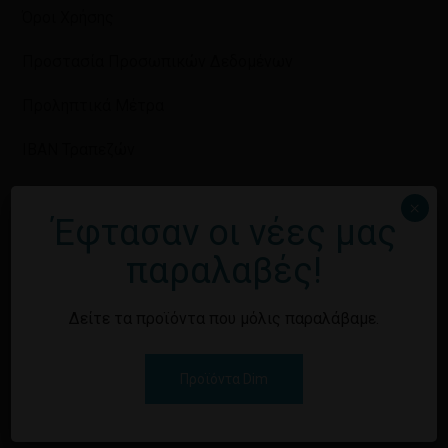
Όροι Χρήσης
Προστασία Προσωπικών Δεδομένων
Προληπτικά Μέτρα
IBAN Τραπεζών
×
Έφτασαν οι νέες μας
Πελάτες
παραλαβές!
Ο λογαριασμός μου
Δείτε τα προϊόντα που μόλις παραλάβαμε.
Ιστορικό Παραγγελιών
Προϊόντα Dim
Επικοινωνήστε μαζί μας
Πολιτική Απορρήτου