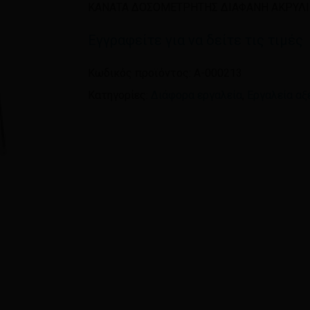
ΚΑΝΑΤΑ ΔΟΣΟΜΕΤΡΗΤΗΣ ΔΙΑΦΑΝΗ ΑΚΡΥΛΙ
Εγγραφείτε για να δείτε τις τιμές
Όνομα
*
Κωδικός προϊόντος:
A-000213
Κατηγορίες:
Διάφορα εργαλεία
,
Εργαλεία αξ
Αποθήκευσε το όνομ
πλοηγό για την επόμεν