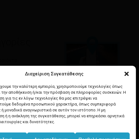
γορίες
ροϊόντα
τητα
Διαχείριση Συγκατάθεσης
Google maps
έχουμε την καλύτερη εμπειρία, χρησιμοποιούμε τεχνολογίες όπως
& Ομορφιά
α την αποθήκευση ή/και την πρόσβαση σε πληροφορίες συσκευών. Η
οδηγίες για να έρθετε
α Μαλλιών
η για τις εν λόγω τεχνολογίες θα μας επιτρέψει να
στο κατάστημά μας
ή Υγιεινή
τούμε δεδομένα προσωπικού χαρακτήρα, όπως συμπεριφορά
 ή μοναδικά αναγνωριστικά σε αυτόν τον ιστότοπο. Η μη
η ή η ανάκληση της συγκατάθεσης, μπορεί να επηρεάσει αρνητικά
λειτουργίες και δυνατότητες.