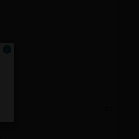
×
1/2