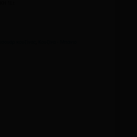
ΚΗ 1Lt
Email
*
εσουάρ κουζίνας
,
Κουζίνα - Μπάνιο
ά μου, email, και τον ιστότοπο μου σε αυτόν τον
η φορά που θα σχολιάσω.