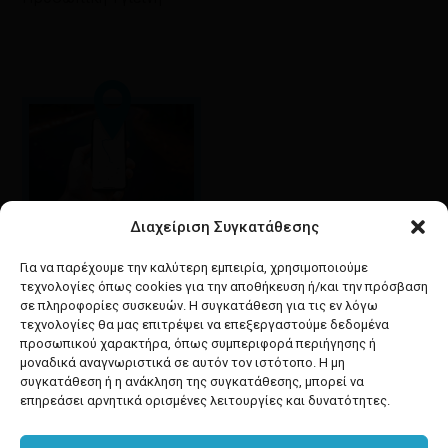
Διαχείριση Συγκατάθεσης
Google maps
οδηγίες για να έρθετε
Για να παρέχουμε την καλύτερη εμπειρία, χρησιμοποιούμε
στο κατάστημά μας
τεχνολογίες όπως cookies για την αποθήκευση ή/και την πρόσβαση
σε πληροφορίες συσκευών. Η συγκατάθεση για τις εν λόγω
τεχνολογίες θα μας επιτρέψει να επεξεργαστούμε δεδομένα
προσωπικού χαρακτήρα, όπως συμπεριφορά περιήγησης ή
μοναδικά αναγνωριστικά σε αυτόν τον ιστότοπο. Η μη
συγκατάθεση ή η ανάκληση της συγκατάθεσης, μπορεί να
facebook
instagram
επηρεάσει αρνητικά ορισμένες λειτουργίες και δυνατότητες.