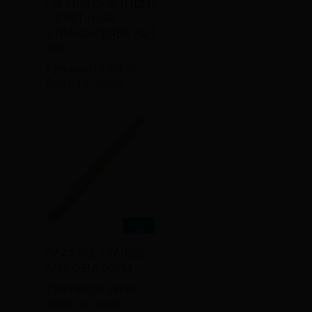
ΓΙΑ ΓΡΗΓΟΡΟ ΊΣΙΩΜΑ
– FAST HAIR
STRAIGHTENER HQT-
906
Εγγραφείτε για να
δείτε τις τιμές
Διαβάστε
ΠΛΑΣΤΗΣ ΞΥΛΙΝΟΣ
περισσότερα
ΑΠΟ ΟΞΙΑ 60CM
Εγγραφείτε για να
δείτε τις τιμές