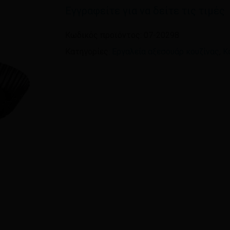
Εγγραφείτε για να δείτε τις τιμές
Όνομα
*
Κωδικός προϊόντος:
07-20298
Κατηγορίες:
Εργαλεία αξεσουάρ κουζίνας
,
Κ
Αποθήκευσε το όνομ
πλοηγό για την επόμεν