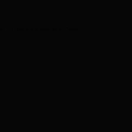
Email
*
ουζίνα - Μπάνιο
,
Φόρμες κέικ - Ταψιά
ά μου, email, και τον ιστότοπο μου σε αυτόν τον
η φορά που θα σχολιάσω.