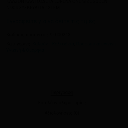
ΚΑΛΣΟΝ ΚΑΛΤΣΟΔΕΤΑ LORENA ONE SIZE 20DEN
Ν.904 ΣΥΣΚΕΥΑΣΙΑ 12ΤΕΜ
Αποθήκευσε το όνομά μου, email,
και τον ιστότοπο μου σε αυτόν τον
Εγγραφείτε για να δείτε τις τιμές
πλοηγό για την επόμενη φορά που
θα σχολιάσω.
Κωδικός προϊόντος:
9-.000213
Κατηγορίες:
Καλσόν - Καλτσάκια
,
Προσωπική υγιεινή
,
Υγιεινή & Ομορφιά
Περιγραφή
Επιπλέον πληροφορίες
Αξιολογήσεις (0)