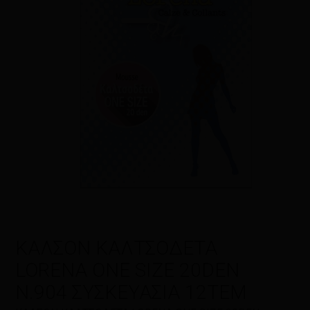
δημοσιεύεται.
Τα υποχρεωτικά
πεδία σημειώνονται με
*
Η βαθμολογία σας
*
Η αξιολόγησή σας
*
Όνομα
*
ΚΑΛΣΟΝ ΚΑΛΤΣΟΔΕΤΑ
LORENA ONE SIZE 20DEN
Email
*
Ν.904 ΣΥΣΚΕΥΑΣΙΑ 12ΤΕΜ