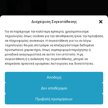
Διαχείριση Συγκατάθεσης
Google maps
οδηγίες για να έρθετε
Για να παρέχουμε την καλύτερη εμπειρία, χρησιμοποιούμε
στο κατάστημά μας
τεχνολογίες όπως cookies για την αποθήκευση ή/και την πρόσβαση
σε πληροφορίες συσκευών. Η συγκατάθεση για τις εν λόγω
τεχνολογίες θα μας επιτρέψει να επεξεργαστούμε δεδομένα
προσωπικού χαρακτήρα, όπως συμπεριφορά περιήγησης ή
μοναδικά αναγνωριστικά σε αυτόν τον ιστότοπο. Η μη
συγκατάθεση ή η ανάκληση της συγκατάθεσης, μπορεί να
facebook
instagram
επηρεάσει αρνητικά ορισμένες λειτουργίες και δυνατότητες.
Αποδοχή
Developed & powered by
BYTEACOOKIE
Δεν αποδέχομαι
Copyright
2025 Dimxartika.gr
Προβολή προτιμήσεων