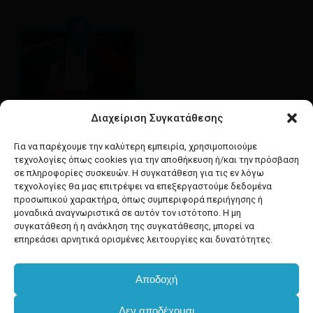
Διαχείριση Συγκατάθεσης
Google maps
οδηγίες για να έρθετε
Για να παρέχουμε την καλύτερη εμπειρία, χρησιμοποιούμε
στο κατάστημά μας
τεχνολογίες όπως cookies για την αποθήκευση ή/και την πρόσβαση
σε πληροφορίες συσκευών. Η συγκατάθεση για τις εν λόγω
τεχνολογίες θα μας επιτρέψει να επεξεργαστούμε δεδομένα
προσωπικού χαρακτήρα, όπως συμπεριφορά περιήγησης ή
μοναδικά αναγνωριστικά σε αυτόν τον ιστότοπο. Η μη
συγκατάθεση ή η ανάκληση της συγκατάθεσης, μπορεί να
facebook
instagram
επηρεάσει αρνητικά ορισμένες λειτουργίες και δυνατότητες.
Αποδοχή
Developed & powered by
BYTEACOOKIE
Δεν αποδέχομαι