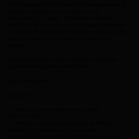
σας προσφέρει δυνατή συγκράτηση όλη μέρα και ένα
αίσθημα σιγουριάς για να απολαύσετε τις
αγαπημένες σας τροφές. Προστατεύει τα ούλα
εμποδίζοντας τα ενοχλητικά υπολείμματα φαγητού
να εισχωρούν μεταξύ οδοντοστοιχίας και ούλων. Με
ουδέτερη γεύση. Δεν επηρεάζει τη γεύση των
τροφών.
Κατάλληλη για χρήση από άτομα που ακολουθούν
ομοιοπαθητική θεραπεία. Νέα Σύνθεση:
Χωρίς ψευδάργυρο.
Εφαρμογή:
1. Καθαρίστε και στεγνώστε την τεχνητή
οδοντοστοιχία.
2. Εφαρμόστε τη στερεωτική κρέμα σε Μικρές
Λωρίδες, όχι πολύ κοντά στα άκρα της
οδοντοστοιχίας. 3. Ξεπλύνετε το στόμα σας πριν