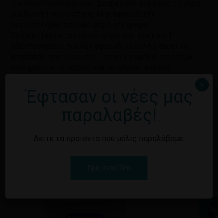
την οδοντοστοιχία σας. Εφαρμόστε μια φορά τη μέρα
για δυνατή συγκράτηση. Μην εφαρμόζετε
περισσότερες από μια φορά την ημέρα.
Επισκέπτεστε τον οδοντίατρό σας τακτικά. Η
οδοντοστοιχία που δεν εφαρμόζει καλά μπορεί να
επηρεάσει την υγεία σας. Για να μη φράξει το στόμιο,
διατηρείστε το καπάκι και το ρύγχος στεγνά.
×
Έφτασαν οι νέες μας
παραλαβές!
Σχετικά προϊόντα
1/6
Δείτε τα προϊόντα που μόλις παραλάβαμε.
Προϊόντα Dim