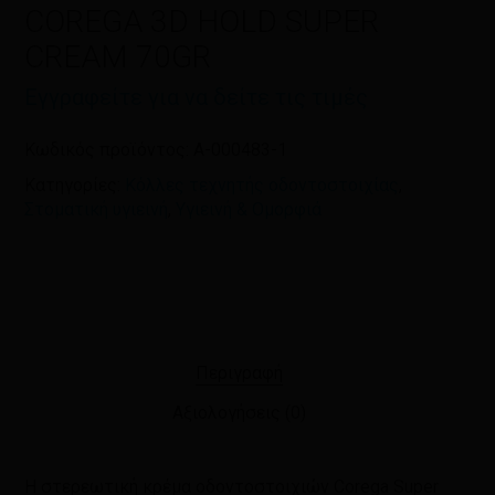
πλοηγό για την επόμενη φορά που
COREGA 3D HOLD SUPER
θα σχολιάσω.
CREAM 70GR
Εγγραφείτε για να δείτε τις τιμές
Κωδικός προϊόντος:
A-000483-1
Κατηγορίες:
Κόλλες τεχνητής οδοντοστοιχίας
,
Στοματική υγιεινή
,
Υγιεινή & Ομορφιά
Περιγραφή
Αξιολογήσεις (0)
Η στερεωτική κρέμα οδοντοστοιχιών Corega Super