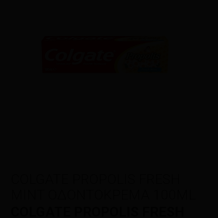
Η αξιολόγησή σας
*
Όνομα
*
Email
*
COLGATE PROPOLIS FRESH
MINT ΟΔΟΝΤΟΚΡΕΜΑ 100ML
Αποθήκευσε το όνομά μου, email,
COLGATE PROPOLIS FRESH
και τον ιστότοπο μου σε αυτόν τον