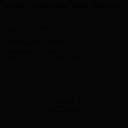
πλοηγό για την επόμενη φορά που
MINT ΟΔΟΝΤΟΚΡΕΜΑ 100ML
θα σχολιάσω.
Εγγραφείτε για να δείτε τις τιμές
Κωδικός προϊόντος:
00-04663
Κατηγορίες:
Οδοντόκρεμες - Στοματικά διαλύματα
,
Στοματική υγιεινή
,
Υγιεινή & Ομορφιά
Περιγραφή
Αξιολογήσεις (0)