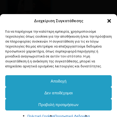
Διαχείριση Συγκατάθεσης
Google maps
οδηγίες για να έρθετε
Για να παρέχουμε την καλύτερη εμπειρία, χρησιμοποιούμε
στο κατάστημά μας
τεχνολογίες όπως cookies για την αποθήκευση ή/και την πρόσβαση
σε πληροφορίες συσκευών. Η συγκατάθεση για τις εν λόγω
τεχνολογίες θα μας επιτρέψει να επεξεργαστούμε δεδομένα
προσωπικού χαρακτήρα, όπως συμπεριφορά περιήγησης ή
μοναδικά αναγνωριστικά σε αυτόν τον ιστότοπο. Η μη
συγκατάθεση ή η ανάκληση της συγκατάθεσης, μπορεί να
facebook
instagram
επηρεάσει αρνητικά ορισμένες λειτουργίες και δυνατότητες.
Αποδοχή
Developed & powered by
BYTEACOOKIE
Δεν αποδέχομαι
Copyright
2025 Dimxartika.gr
Προβολή προτιμήσεων
Designed by gorodimitris
Πολιτική Cookies
Προσωπικά Δεδομένα