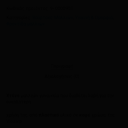
Κωδικός προϊόντος:
9-.0000901
Κατηγορίες:
Βούρτσες Μαλλιών
,
Υγιεινή & Ομορφιά
,
Φροντίδα μαλλιών
Περιγραφή
Αξιολογήσεις (0)
Χτένα
μαλλιών γυναικεία που διαθέτει λαβή για την
ευκολότερη
χρήση της, από
πλαστικό
υλικό σε
καφέ
χρώμα, της
Viosarp.