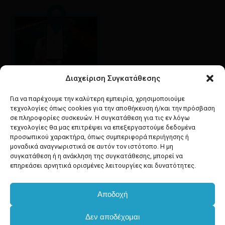
Διαχείριση Συγκατάθεσης
Google maps
οδηγίες για να έρθετε
Για να παρέχουμε την καλύτερη εμπειρία, χρησιμοποιούμε
στο κατάστημά μας
τεχνολογίες όπως cookies για την αποθήκευση ή/και την πρόσβαση
σε πληροφορίες συσκευών. Η συγκατάθεση για τις εν λόγω
τεχνολογίες θα μας επιτρέψει να επεξεργαστούμε δεδομένα
προσωπικού χαρακτήρα, όπως συμπεριφορά περιήγησης ή
μοναδικά αναγνωριστικά σε αυτόν τον ιστότοπο. Η μη
συγκατάθεση ή η ανάκληση της συγκατάθεσης, μπορεί να
facebook
instagram
επηρεάσει αρνητικά ορισμένες λειτουργίες και δυνατότητες.
Αποδοχή
Developed & powered by
BYTEACOOKIE
Δεν αποδέχομαι