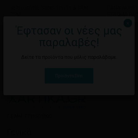
SENSODYNE SENSITIVITY & GUM
ΠΑΝΑ ΑΚΡΑΤ
75ML
STROMA PAD
×
Εγγραφείτε για να δείτε τις τιμές
Εγγραφείτε γι
Έφτασαν οι νέες μας
παραλαβές!
Δείτε τα προϊόντα που μόλις παραλάβαμε.
Προϊόντα Dim
Γ.Ε.ΜΗ: 7711501000
Γενικά