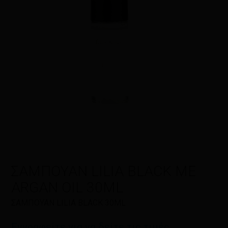
Η αξιολόγησή σας
*
Όνομα
*
Email
*
ΣΑΜΠΟΥΑΝ LILIA BLACK ΜΕ
ARGAN OIL 30ML
Αποθήκευσε το όνομά μου, email,
ΣΑΜΠΟΥΑΝ LILIA BLACK 30ML
και τον ιστότοπο μου σε αυτόν τον
πλοηγό για την επόμενη φορά που
Εγγραφείτε για να δείτε τις τιμές
θα σχολιάσω.