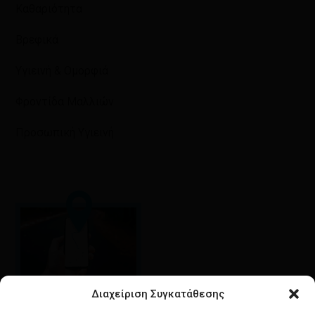
Καθαριότητα
Βρεφικά
Υγιεινή & Ομορφιά
Φροντίδα Μαλλιών
Προσωπική Υγιεινή
Διαχείριση Συγκατάθεσης
Google maps