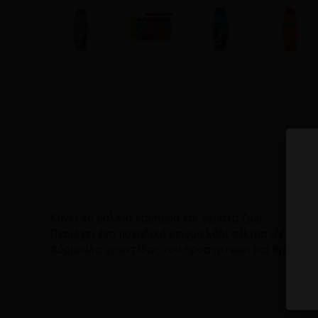
Π
Κάνει τα μαλλιά λαμπερά και γεμάτα ζωή.
Περιέχει ένα μοναδικό μείγμα λάδι φίλτρα UV για 
Φόρμουλα φροντίδας του προστατεύει και θρέφει τα