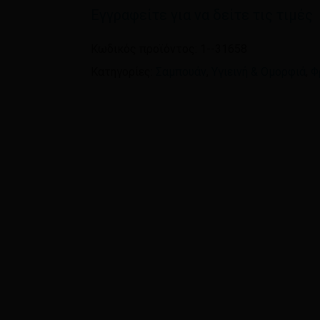
Εγγραφείτε για να δείτε τις τιμές
Όνομα
*
Κωδικός προϊόντος:
1--31658
Κατηγορίες:
Σαμπουάν
,
Υγιεινή & Ομορφιά
,
Φ
Αποθήκευσε το όνομ
πλοηγό για την επόμεν