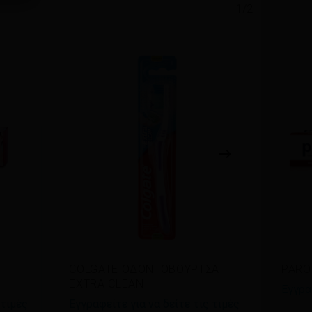
1/2
Διαβάστε περισσότερα
Δι
COLGATE ΟΔΟΝΤΟΒΟΥΡΤΣΑ
PARO
EXTRA CLEAN
Εγγρα
 τιμές
Εγγραφείτε για να δείτε τις τιμές