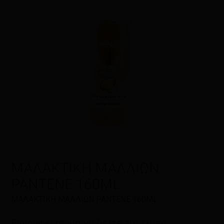
Η αξιολόγησή σας
*
Όνομα
*
Email
*
ΜΑΛΑΚΤΙΚΗ ΜΑΛΛΙΩΝ
PANTENE 160ML
Αποθήκευσε το όνομά μου, email,
ΜΑΛΑΚΤΙΚΗ ΜΑΛΛΙΩΝ PANTENE 160ML
και τον ιστότοπο μου σε αυτόν τον
πλοηγό για την επόμενη φορά που
Εγγραφείτε για να δείτε τις τιμές
θα σχολιάσω.