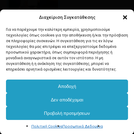
Διαχείριση Συγκατάθεσης
Google maps
οδηγίες για να έρθετε
Για να παρέχουμε την καλύτερη εμπειρία, χρησιμοποιούμε
στο κατάστημά μας
τεχνολογίες όπως cookies για την αποθήκευση ή/και την πρόσβαση
σε πληροφορίες συσκευών. Η συγκατάθεση για τις εν λόγω
τεχνολογίες θα μας επιτρέψει να επεξεργαστούμε δεδομένα
προσωπικού χαρακτήρα, όπως συμπεριφορά περιήγησης ή
μοναδικά αναγνωριστικά σε αυτόν τον ιστότοπο. Η μη
συγκατάθεση ή η ανάκληση της συγκατάθεσης, μπορεί να
facebook
instagram
επηρεάσει αρνητικά ορισμένες λειτουργίες και δυνατότητες.
Αποδοχή
Developed & powered by
BYTEACOOKIE
Δεν αποδέχομαι
Copyright
2025 Dimxartika.gr
Προβολή προτιμήσεων
Designed by gorodimitris
Πολιτική Cookies
Προσωπικά Δεδομένα