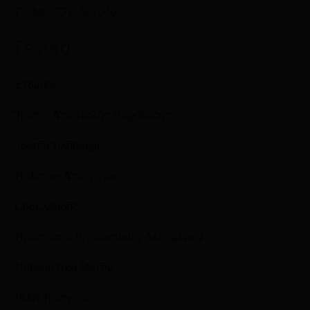
Γ.Ε.ΜΗ: 7711501000
Γενικά
Εταιρεία
Τρόποι Αποστολής Παράδοσης
Τρόποι Πληρωμής
Πολιτική Απορρήτου
Όροι Χρήσης
Προστασία Προσωπικών Δεδομένων
Προληπτικά Μέτρα
IBAN Τραπεζών