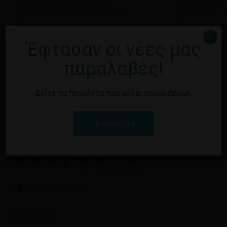
LISTERINE® COOL MINT
SENSODYNE 
ΣΤΟΜΑΤΙΚΟ ΔΙΑΛΥΜΑ 500ML
& PROTECT 
Εγγραφείτε για να δείτε τις τιμές
Εγγραφείτε γι
×
Έφτασαν οι νέες μας
παραλαβές!
Δείτε τα προϊόντα που μόλις παραλάβαμε.
Προϊόντα Dim
Γ.Ε.ΜΗ: 7711501000
Γενικά