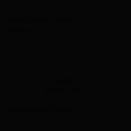
Εγγραφείτε για να δείτε τις τιμές
Κωδικός προϊόντος:
1--65545
Κατηγορίες:
Styling - Οξυζενέ
,
Υγιεινή & Ομορφιά
,
Φροντίδα μαλλιών
Περιγραφή
Αξιολογήσεις (0)
ΖΕΛΕ ΜΑΛΛΙΩΝ ΑΣΠΡΟ 250ML