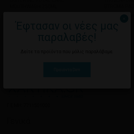
LISTERINE TOTAL CARE
ΥΠΟΣΕΝΤΟΝΟ
MOUTHWASH 250ML
STROMA PAD
Εγγραφείτε για να δείτε τις τιμές
Εγγραφείτε γι
×
Έφτασαν οι νέες μας
παραλαβές!
Δείτε τα προϊόντα που μόλις παραλάβαμε.
Προϊόντα Dim
Γ.Ε.ΜΗ: 7711501000
Γενικά