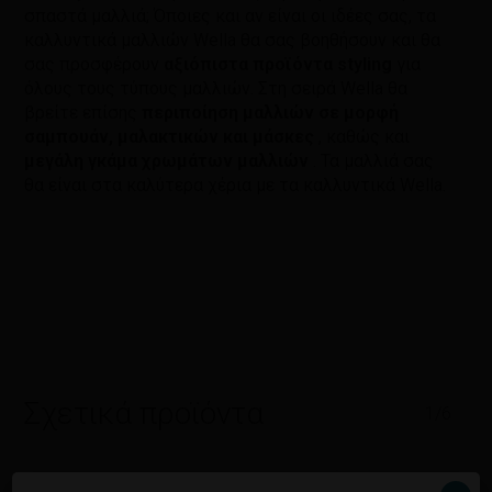
σπαστά μαλλιά; Όποιες και αν είναι οι ιδέες σας, τα
καλλυντικά μαλλιών Wella θα σας βοηθήσουν και θα
σας προσφέρουν
αξιόπιστα προϊόντα styling
για
όλους τους τύπους μαλλιών. Στη σειρά Wella θα
βρείτε επίσης
περιποίηση μαλλιών σε μορφή
σαμπουάν, μαλακτικών και μάσκες
, καθώς και
μεγάλη γκάμα χρωμάτων μαλλιών
. Τα μαλλιά σας
θα είναι στα καλύτερα χέρια με τα καλλυντικά Wella.
Σχετικά προϊόντα
1/6