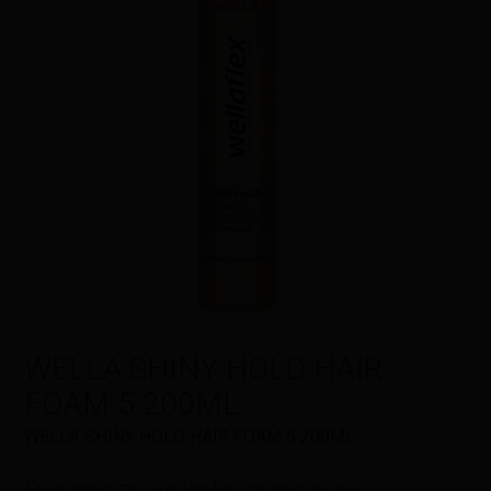
Η αξιολόγησή σας
*
Όνομα
*
Email
*
WELLA SHINY HOLD HAIR
FOAM 5 200ML
Αποθήκευσε το όνομά μου, email,
WELLA SHINY HOLD HAIR FOAM 5 200ML
και τον ιστότοπο μου σε αυτόν τον
πλοηγό για την επόμενη φορά που
Εγγραφείτε για να δείτε τις τιμές
θα σχολιάσω.