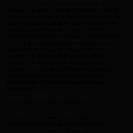
πρέπει να ποντάρετε στα καλλυντικά Wella. Ενώ η
αδελφική της επωνυμία Wella Professionals μπορεί
να αγοραστεί μόνο σε ηλεκτρονικά καταστήματα και
επαγγελματικά κομμωτήρια, η Wella είναι πολύ πιο
προσβάσιμη στο ευρύ κοινό. Έχουμε συνηθίσει να
βλέπουμε προϊόντα Wella στα ράφια των κανονικών
σούπερ μάρκετ και φαρμακείων και λατρεύουμε τις
ευνοϊκές τιμές τους, οι οποίες, ωστόσο, δεν
μειώνουν την ποιότητα. Πιθανότατα θα βρείτε
τουλάχιστον ένα προϊόν Wella στα μπάνια των
περισσότερων (όχι μόνο) ελληνικών νοικοκυριών.
Χρειάζεστε ποιοτική περιποίηση μαλλιών σε
προσιτή τιμή; Το Wella θα είναι μια σίγουρη
επιλογή για εσάς.
Αποκτήστε τέλεια μαλλιά με τα
καλλυντικά Wella
Σας ελκύουν τα κομψά χτενίσματα ή θα
προτιμούσατε να δημιουργήσετε ένα δημοφιλές
«messy look» στα μαλλιά σας; Προτιμάτε ίσια ή