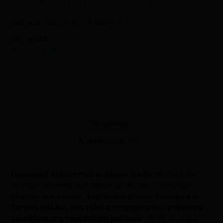
Κωδικός προϊόντος:
A-000101-1
Κατηγορίες:
Styling - Οξυζενέ
,
Υγιεινή & Ομορφιά
,
Φροντίδα μαλλιών
Περιγραφή
Αξιολογήσεις (0)
Γερμανικά καλλυντικά μαλλιών Wella
απολαμβάνει
τη δημοτικότητα των πελατών σε όλο τον κόσμο
εδώ και πολύ καιρό. Λαχταράτε επίσης
όμορφα και
ζωτικά μαλλιά, ένα τέλεια περιποιημένο χτένισμα
και αξιόπιστη περιποίηση μαλλιών
; Τότε σίγουρα