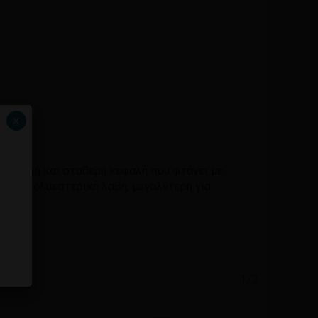
×
. Στενή και σταθερή κεφαλή που φτάνει με
μαύρη πολυεστερική λαβή, μεγαλύτερη για
1/2