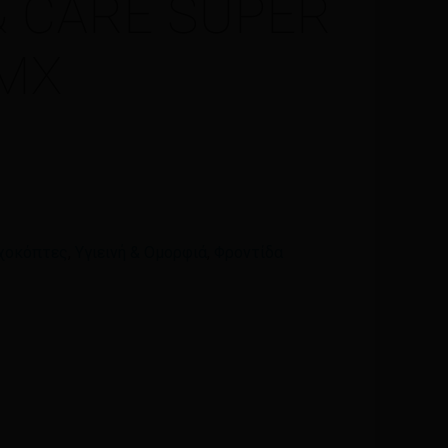
& CARE SUPER
Email
*
ΤΜΧ
ά μου, email, και τον ιστότοπο μου σε αυτόν τον
η φορά που θα σχολιάσω.
υχοκόπτες
,
Υγιεινή & Ομορφιά
,
Φροντίδα