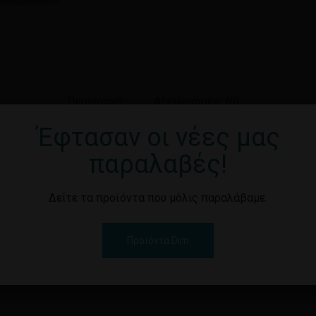
Περιγραφή
Αξιολογήσεις (0)
Έφτασαν οι νέες μας
παραλαβές!
ατσάλι μονής λεπίδας με επικάλυψη πολυμερούς και χρωμίου
ς. Περιέχει προτατευτική μπάρα από ανοξείδωτο ατσάλι και 
Δείτε τα προϊόντα που μόλις παραλάβαμε.
Προϊόντα Dim