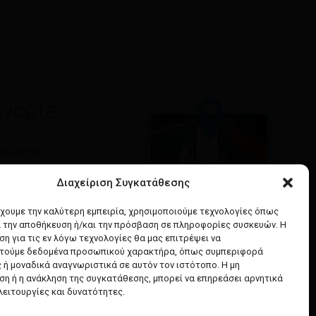
γορίες
ροϊόντα
τητα
Διαχείριση Συγκατάθεσης
Google maps
έχουμε την καλύτερη εμπειρία, χρησιμοποιούμε τεχνολογίες όπως
& Ομορφιά
α την αποθήκευση ή/και την πρόσβαση σε πληροφορίες συσκευών. Η
οδηγίες για να έρθετε
α Μαλλιών
η για τις εν λόγω τεχνολογίες θα μας επιτρέψει να
στο κατάστημά μας
ή Υγιεινή
τούμε δεδομένα προσωπικού χαρακτήρα, όπως συμπεριφορά
 ή μοναδικά αναγνωριστικά σε αυτόν τον ιστότοπο. Η μη
η ή η ανάκληση της συγκατάθεσης, μπορεί να επηρεάσει αρνητικά
λειτουργίες και δυνατότητες.