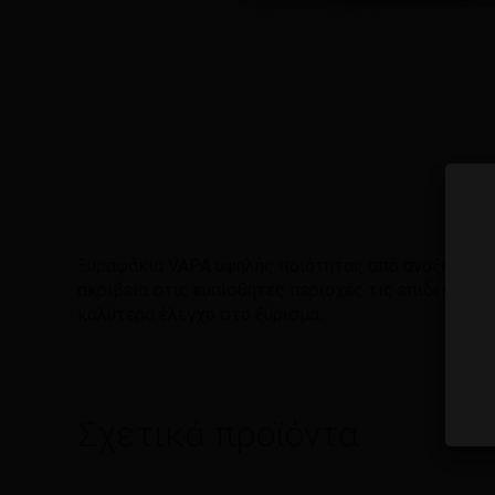
Ξυραφάκια VAPA υψηλής ποιότητας από ανοξείδωτο 
ακρίβεια στις ευαίσθητες περιοχές τις επιδερμίδα
καλύτερο έλεγχο στο ξύρισμα.
Σχετικά προϊόντα