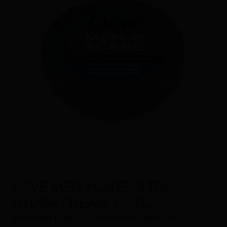
Η αξιολόγησή σας
*
Όνομα
*
Email
*
DOVE MEN +CARE ULTRA
Αποθήκευσε το όνομά μου, email,
HYDRA CREAM 75ML
και τον ιστότοπο μου σε αυτόν τον
πλοηγό για την επόμενη φορά που
DOVE MEN +CARE ULTRA HYDRA CREAM 75ML
θα σχολιάσω.