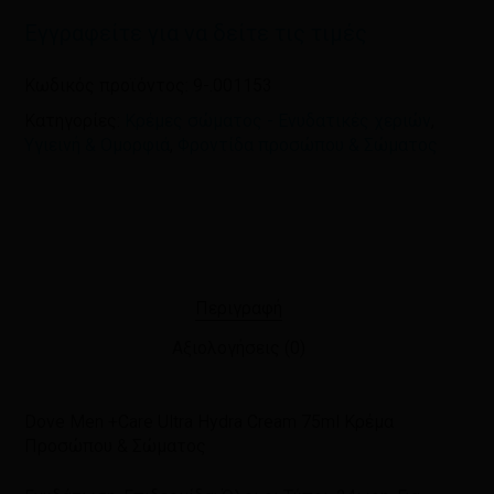
Εγγραφείτε για να δείτε τις τιμές
Κωδικός προϊόντος:
9-.001153
Κατηγορίες:
Κρέμες σώματος - Ενυδατικές χεριών
,
Υγιεινή & Ομορφιά
,
Φροντίδα προσώπου & Σώματος
Περιγραφή
Αξιολογήσεις (0)
Dove Men +Care Ultra Hydra Cream 75ml Κρέμα
Προσώπου & Σώματος