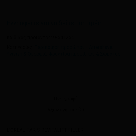
Εγγραφείτε για να δείτε τις τιμές
Κωδικός προϊόντος:
9-541254
Κατηγορίες:
Περιποίηση προσώπου - Aftershave
,
Υγιεινή & Ομορφιά
,
Φροντίδα προσώπου & Σώματος
Περιγραφή
Αξιολογήσεις (0)
L’OREAL PARIS REVITALIFT FILLER