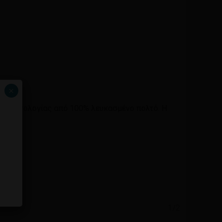
×
ας τεχνολογίας από 100% λευκασμένο πολτό. Η
1/2