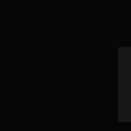
Το REGINA GREEN έρχεται σε μια επαγγελματική συσ
κάθε συσκευασία έχει 40 Ρολά μέσα x 65gr
ΣΥΣΚΕΥΑΣΙΑ: 3 ΤΜΧ.
Σχετικά προϊόντα