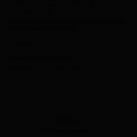
EXTRA 33X33 ΔΙΠΛΗ ΚΑΡΩ
πλοηγό για την επόμενη φορά που
θα σχολιάσω.
160 ΦΥΛΛΑ
ENDLESS EXTRA ΧΑΡΤΟΠΕΤΣΕΤΕΣ 33X33 ΔΙΠΛΗ 160
ΦΥΛΛΑ ΣΕ ΔΙΑΦΟΡΑ ΧΡΩΜΑΤΑ
Εγγραφείτε για να δείτε τις τιμές
Κωδικός προϊόντος:
00-04705
Κατηγορίες:
Χαρτικά
,
Χαρτοπετσέτες -
Χειροπετσέτες
Περιγραφή
Επιπλέον πληροφορίες