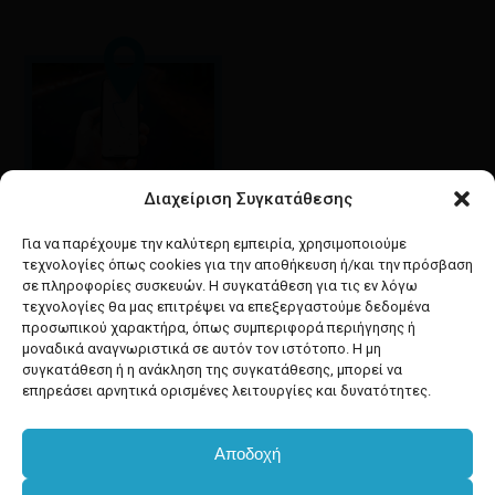
Διαχείριση Συγκατάθεσης
Google maps
οδηγίες για να έρθετε
Για να παρέχουμε την καλύτερη εμπειρία, χρησιμοποιούμε
στο κατάστημά μας
τεχνολογίες όπως cookies για την αποθήκευση ή/και την πρόσβαση
σε πληροφορίες συσκευών. Η συγκατάθεση για τις εν λόγω
τεχνολογίες θα μας επιτρέψει να επεξεργαστούμε δεδομένα
προσωπικού χαρακτήρα, όπως συμπεριφορά περιήγησης ή
μοναδικά αναγνωριστικά σε αυτόν τον ιστότοπο. Η μη
συγκατάθεση ή η ανάκληση της συγκατάθεσης, μπορεί να
facebook
instagram
επηρεάσει αρνητικά ορισμένες λειτουργίες και δυνατότητες.
Αποδοχή